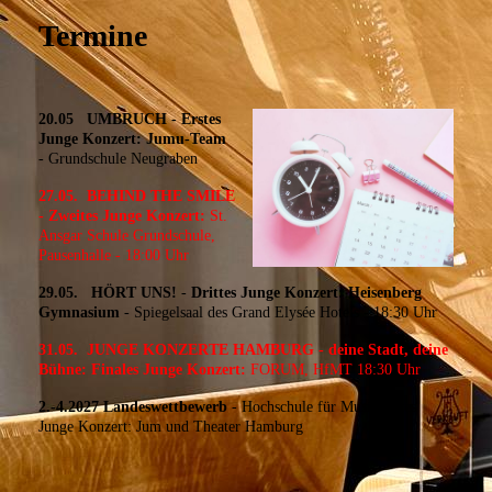
Termine
20.05 UMBRUCH - Erstes
Junge Konzert: Jumu-Team
- Grundschule Neugraben
27.05.
BEHIND THE SMILE
-
Zweites Junge Konzert:
St.
Ansgar Schule Grundschule,
Pausenhalle - 18:00 Uhr
29.05. HÖRT UNS!
-
Drittes Junge Konzert: Heisenberg
Gymnasium
- Spiegelsaal des Grand Elysée Hotels -
18:30 Uhr
31.05.
JUNGE KONZERTE HAMBURG - deine Stadt, deine
Bühne: Finales Junge Konzert:
FORUM, HfMT 18:30 Uhr
2.-4.2027
Landeswettbewerb
- Hochschule für MusikErstes
Junge Konzert: Jum und Theater Hamburg